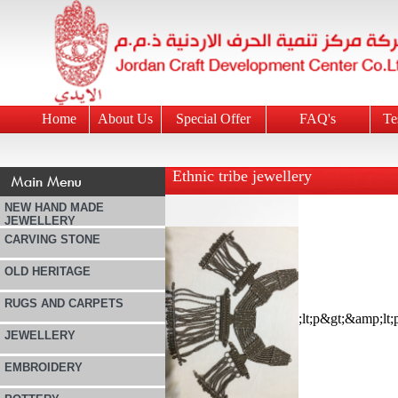
Home
About Us
Special Offer
FAQ's
Te
Ethnic tribe jewellery
NEW HAND MADE
JEWELLERY
CARVING STONE
OLD HERITAGE
RUGS AND CARPETS
JEWELLERY
EMBROIDERY