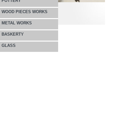
POTTERY
WOOD PIECES WORKS
METAL WORKS
BASKERTY
GLASS