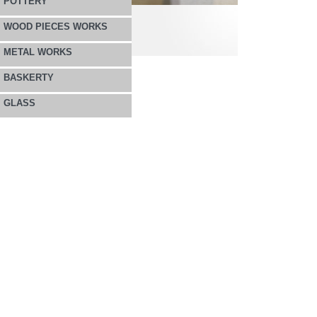
POTTERY
WOOD PIECES WORKS
METAL WORKS
BASKERTY
GLASS