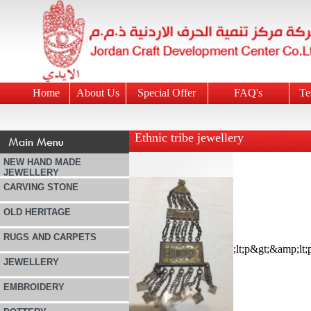
Home
About Us
Special Offer
FAQ's
Te
Ethnic tribe jewellery
NEW HAND MADE
JEWELLERY
CARVING STONE
OLD HERITAGE
RUGS AND CARPETS
JEWELLERY
EMBROIDERY