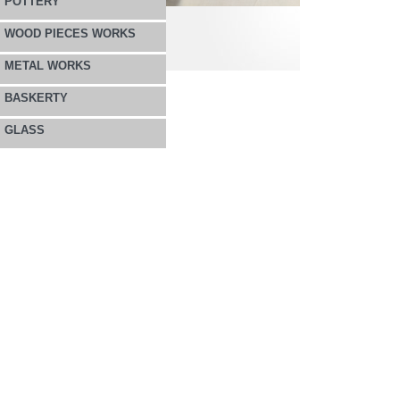
POTTERY
WOOD PIECES WORKS
METAL WORKS
BASKERTY
GLASS