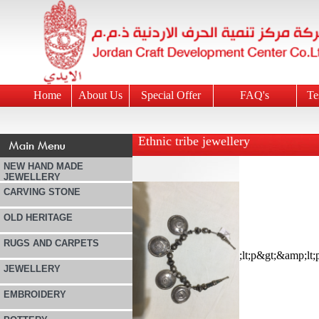
Home
About Us
Special Offer
FAQ's
Te
Ethnic tribe jewellery
NEW HAND MADE
JEWELLERY
CARVING STONE
OLD HERITAGE
RUGS AND CARPETS
JEWELLERY
EMBROIDERY