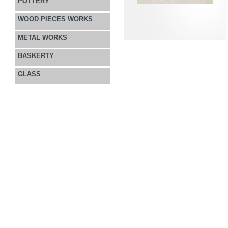
POTTERY
WOOD PIECES WORKS
METAL WORKS
BASKERTY
GLASS