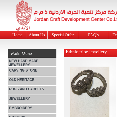
Home
About Us
Special Offer
FAQ's
Te
Ethnic tribe jewellery
NEW HAND MADE
JEWELLERY
CARVING STONE
OLD HERITAGE
RUGS AND CARPETS
JEWELLERY
EMBROIDERY