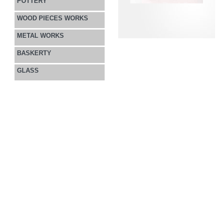
POTTERY
WOOD PIECES WORKS
METAL WORKS
BASKERTY
GLASS