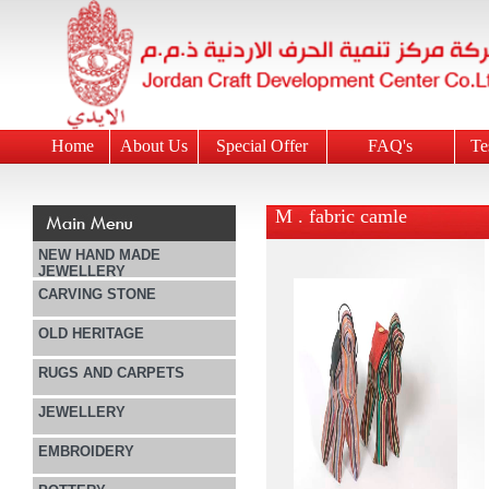
Home
About Us
Special Offer
FAQ's
Te
M . fabric camle
NEW HAND MADE
JEWELLERY
CARVING STONE
OLD HERITAGE
RUGS AND CARPETS
JEWELLERY
EMBROIDERY