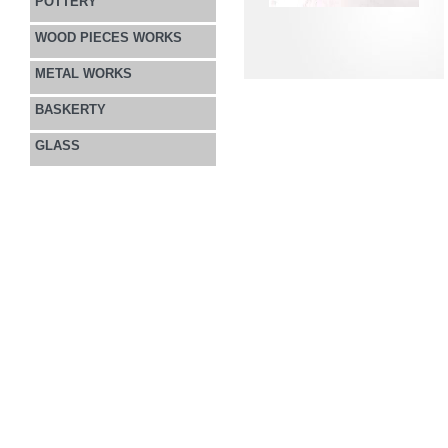
POTTERY
WOOD PIECES WORKS
METAL WORKS
BASKERTY
GLASS