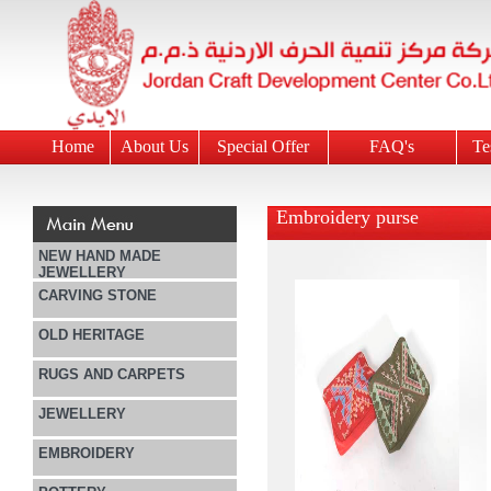
Home
About Us
Special Offer
FAQ's
Te
Embroidery purse
NEW HAND MADE
JEWELLERY
CARVING STONE
OLD HERITAGE
RUGS AND CARPETS
JEWELLERY
EMBROIDERY